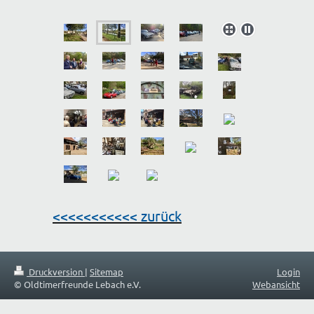
<<<<<<<<<<< zurück
Druckversion
|
Sitemap
Login
© Oldtimerfreunde Lebach e.V.
Webansicht