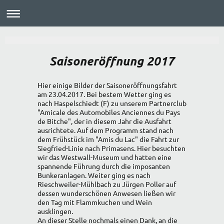
Saisoneröffnung 2017
Hier einige Bilder der Saisoneröffnungsfahrt
am 23.04.2017. Bei bestem Wetter ging es
nach Haspelschiedt (F) zu unserem Partnerclub
"Amicale des Automobiles Anciennes du Pays
de Bitche", der in diesem Jahr die Ausfahrt
ausrichtete. Auf dem Programm stand nach
dem Frühstück im "Amis du Lac" die Fahrt zur
Siegfried-Linie nach Primasens. Hier besuchten
wir das Westwall-Museum und hatten eine
spannende Führung durch die imposanten
Bunkeranlagen. Weiter ging es nach
Rieschweiler-Mühlbach zu Jürgen Poller auf
dessen wunderschönen Anwesen ließen wir
den Tag mit Flammkuchen und Wein
ausklingen.
An dieser Stelle nochmals einen Dank, an die